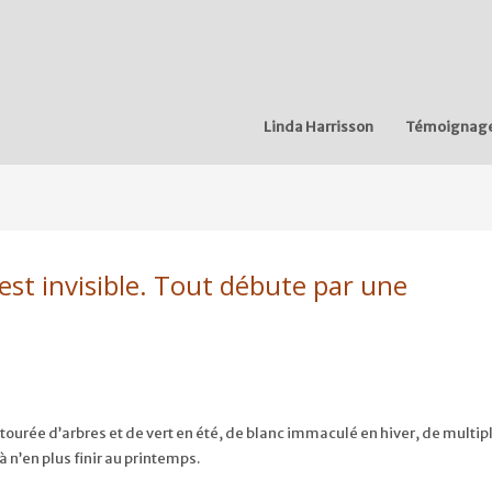
Linda Harrisson
Témoignag
i est invisible. Tout débute par une
tourée d’arbres et de vert en été, de blanc immaculé en hiver, de multip
 n’en plus finir au printemps.