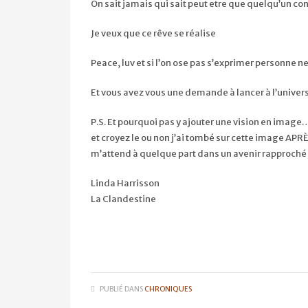
On sait jamais qui sait peut etre que quelqu’un c
Je veux que ce rêve se réalise
Peace, luv et si l’on ose pas s’exprimer personne ne
Et vous avez vous une demande à lancer à l’univers
P.S. Et pourquoi pas y ajouter une vision en image
et croyez le ou non j’ai tombé sur cette image APR
m’attend à quelque part dans un avenir rapproché
Linda Harrisson
La Clandestine
PUBLIÉ DANS
CHRONIQUES