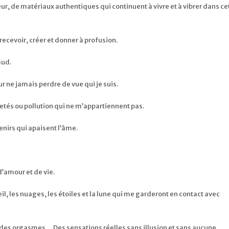
ur, de matériaux authentiques qui continuent à vivre et à vibrer dans ce
recevoir, créer et donner à profusion.
aud.
r ne jamais perdre de vue qui je suis.
letés ou pollution qui ne m’appartiennent pas.
nirs qui apaisent l’âme.
d’amour et de vie.
eil, les nuages, les étoiles et la lune qui me garderont en contact avec
, des orgasmes… Des sensations réelles sans illusion et sans aucune