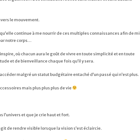
travers le mouvement.
r qu’elle continue à me nourrir de ces multiples connaissances afin de m
par notre corps…
inspire, où chacun aura le goût de vivre en toute simplicité et en toute
ude et de bienveillance chaque fois qu’il y sera.
 accéder malgré un statut budgétaire entaché d’un passé qui n’est plus.
accessoires mais plus plus plus de vie
 l’univers et que je crie haut et fort.
it de rendre visible lorsque la vision s’est éclaircie.