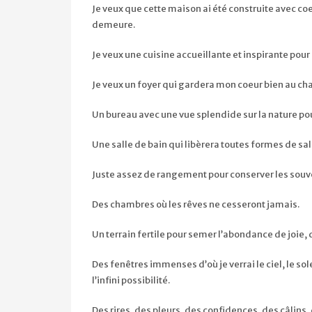
Je veux que cette maison ai été construite avec coe
demeure.
Je veux une cuisine accueillante et inspirante pour 
Je veux un foyer qui gardera mon coeur bien au ch
Un bureau avec une vue splendide sur la nature pou
Une salle de bain qui libèrera toutes formes de sa
Juste assez de rangement pour conserver les souve
Des chambres où les rêves ne cesseront jamais.
Un terrain fertile pour semer l’abondance de joie, 
Des fenêtres immenses d’où je verrai le ciel, le sol
l’infini possibilité.
Des rires, des pleurs, des confidences, des câlins