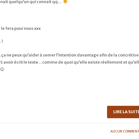
onnait quelqu’un qui connait qq…
 le fera pour nous xxx
 ?
…ça ne peux qu’aider à semer l’intention davantage afin de la concrétis
ÈS avoir écrit le texte…comme de quoi qu’elle existe réellement et qu’el
 😉
LIRE LA SUIT
AUCUN COMMENT