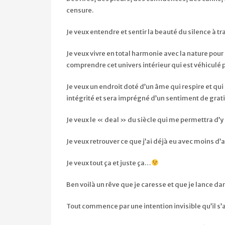
censure.
Je veux entendre et sentir la beauté du silence à 
Je veux vivre en total harmonie avec la nature pou
comprendre cet univers intérieur qui est véhiculé 
Je veux un endroit doté d’un âme qui respire et qui 
intégrité et sera imprégné d’un sentiment de gratit
Je veux le « deal » du siècle qui me permettra d’y
Je veux retrouver ce que j’ai déjà eu avec moins d’
Je veux tout ça et juste ça…
Ben voilà un rêve que je caresse et que je lance dans
Tout commence par une intention invisible qu’il s’ag