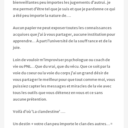
bienveillantes peu importes les jugements d’autrui.. je
me permet d’être tel que je suis et que je pardonne ce qui
a été peu importe la nature de….
Aucun papier ne peut exposer toutes les connaissances
acquises que j’ai à vous partager, aucune institution pour
apprendre… À part l’université de la souffrance et de la
joie.
Loin de vouloir m’improviser psychologue ou coach de
vie ou PNL…Que du vrai, que du vécu. Que ce soit par la
voie du coeur ou la voie du corps j’ai un grand désir de
vous partager le meilleur pour que tout comme moi, vous
puissiez capter les messages et miracles de la vie avec
tous les outils que vous détenez en vous et ce sans
aucune prétention.
Voilà d’où ‘La clandestine’ ….
Un destin + votre clan peu importe le clan des autres…=