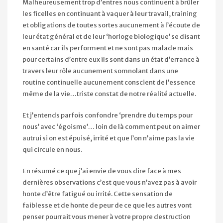
Malheureusement trop d’entres nous continuent à brûler
les ficelles en continuant à vaquer à leur travail, training
et obligations de toutes sortes aucunement à l’écoute de
leur état général et de leur ‘horloge biologique’ se disant
en santé car ils performent et ne sont pas malade mais
pour certains d’entre eux ils sont dans un état d’errance à
travers leur rôle aucunement somnolant dans une
routine continuelle aucunement conscient de l’essence
même de la vie…triste constat de notre réalité actuelle.
Et j’entends parfois confondre ‘prendre du temps pour
nous’ avec ‘égoisme’… loin de là comment peut on aimer
autrui si on est épuisé, irrité et que l’on n’aime pas la vie
qui circule en nous.
En résumé ce que j’ai envie de vous dire face à mes
dernières observations c’est que vous n’avez pas à avoir
honte d’être fatigué ou irrité. Cette sensation de
faiblesse et de honte de peur de ce que les autres vont
penser pourrait vous mener à votre propre destruction