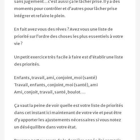
sans jugement…c’est aussi ça le lâcher prise. Il y a des
moments pour contrôler et d’autres pour lâcher prise
intégrer et refaire le plein.
En fait avez vous des rêves ? Avez vous une liste de
priorité sur l’ordre des choses les plus essentiels à votre
vie ?
Un petit exercice très facile à faire est d’établir une liste
des priorités.
Enfants, travail, ami, conjoint, moi (santé)
Travail, enfants, conjoint, moi (santé), ami
Ami, conjoit, travail, santé, boulot….
Ça vaut la peine de voir quelle est votre liste de priorités
dans cet instant ici maintenant de votre vie et peut être
d’y apporter les ajustements nécessaires si vous notez
un déséquilibre dans votre état.