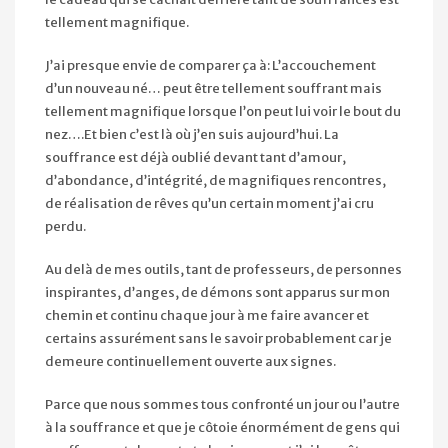
tellement magnifique.
J’ai presque envie de comparer ça à: L’accouchement
d’un nouveau né… peut être tellement souffrant mais
tellement magnifique lorsque l’on peut lui voir le bout du
nez….Et bien c’est là où j’en suis aujourd’hui. La
souffrance est déjà oublié devant tant d’amour,
d’abondance, d’intégrité, de magnifiques rencontres,
de réalisation de rêves qu’un certain moment j’ai cru
perdu.
Au delà de mes outils, tant de professeurs, de personnes
inspirantes, d’anges, de démons sont apparus sur mon
chemin et continu chaque jour à me faire avancer et
certains assurément sans le savoir probablement car je
demeure continuellement ouverte aux signes.
Parce que nous sommes tous confronté un jour ou l’autre
à la souffrance et que je côtoie énormément de gens qui