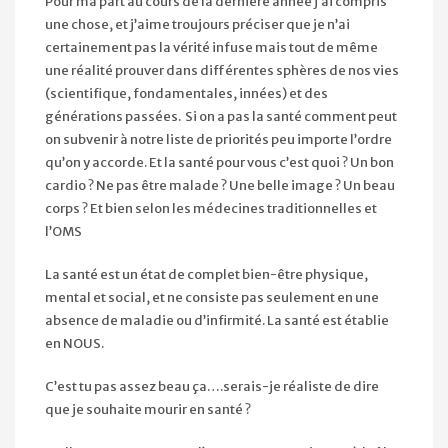
Pour ma part au cours de la dernière année j’ai compris
une chose, et j’aime troujours préciser que je n’ai
certainement pas la vérité infuse mais tout de même
une réalité prouver dans différentes sphères de nos vies
(scientifique, fondamentales, innées) et des
générations passées. Si on a pas la santé comment peut
on subvenir à notre liste de priorités peu importe l’ordre
qu’on y accorde. Et la santé pour vous c’est quoi ? Un bon
cardio ? Ne pas être malade ? Une belle image ? Un beau
corps ? Et bien selon les médecines traditionnelles et
l’OMS
La santé est un état de complet bien-être physique,
mental et social, et ne consiste pas seulement en une
absence de maladie ou d’infirmité. La santé est établie
en NOUS.
C’est tu pas assez beau ça….serais-je réaliste de dire
que je souhaite mourir en santé ?