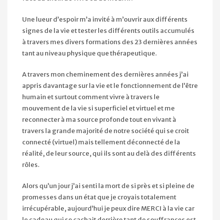
Une lueur d’espoir m’a invité à m’ouvrir aux différents
signes de la vie et tester les différents outils accumulés
à travers mes divers formations des 23 dernières années
tant au niveau physique que thérapeutique.
A travers mon cheminement des dernières années j’ai
appris davantage sur la vie et le fonctionnement de l’être
humain et surtout comment vivre à travers le
mouvement de la vie si superficiel et virtuel et me
reconnecter à ma source profonde tout en vivant à
travers la grande majorité de notre société qui se croit
connecté (virtuel) mais tellement déconnecté de la
réalité, de leur source, qui ils sont au delà des différents
rôles.
Alors qu’un jour j’ai senti la mort de si près et si pleine de
promesses dans un état que je croyais totalement
irrécupérable, aujourd’hui je peux dire MERCI à la vie car
le cadeau qui se cachait derrière tant de souffrances est