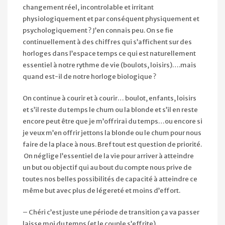
changement réel, incontrolable et irritant
physiologiquement et par conséquent physiquement et
psychologiquement ? J’en connais peu. On se fie
continuellement à des chiffres qui s’affichent sur des
horloges dans l’espace temps ce qui est naturellement
essentiel à notre rythme de vie (boulots, loisirs)….mais
quand est-il de notre horloge biologique ?
On continue à courir et à courir… boulot, enfants, loisirs
et s’il reste du temps le chum ou la blonde et s’il en reste
encore peut être que je m’offrirai du temps…ou encore si
je veux m’en offrir jettons la blonde ou le chum pour nous
faire de la place à nous. Bref tout est question de priorité.
On néglige l’essentiel de la vie pour arriver à atteindre
un but ou objectif qui au bout du compte nous prive de
toutes nos belles possibilités de capacité à atteindre ce
même but avec plus de légereté et moins d’effort.
– Chéri c’est juste une période de transition ça va passer
laisse moi du temps (et le couple s’effrite)