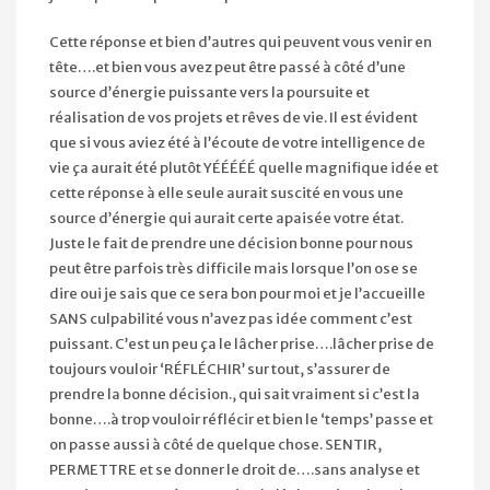
Cette réponse et bien d’autres qui peuvent vous venir en
tête….et bien vous avez peut être passé à côté d’une
source d’énergie puissante vers la poursuite et
réalisation de vos projets et rêves de vie. Il est évident
que si vous aviez été à l’écoute de votre intelligence de
vie ça aurait été plutôt YÉÉÉÉÉ quelle magnifique idée et
cette réponse à elle seule aurait suscité en vous une
source d’énergie qui aurait certe apaisée votre état.
Juste le fait de prendre une décision bonne pour nous
peut être parfois très difficile mais lorsque l’on ose se
dire oui je sais que ce sera bon pour moi et je l’accueille
SANS culpabilité vous n’avez pas idée comment c’est
puissant. C’est un peu ça le lâcher prise….lâcher prise de
toujours vouloir ‘RÉFLÉCHIR’ sur tout, s’assurer de
prendre la bonne décision., qui sait vraiment si c’est la
bonne….à trop vouloir réflécir et bien le ‘temps’ passe et
on passe aussi à côté de quelque chose. SENTIR,
PERMETTRE et se donner le droit de….sans analyse et