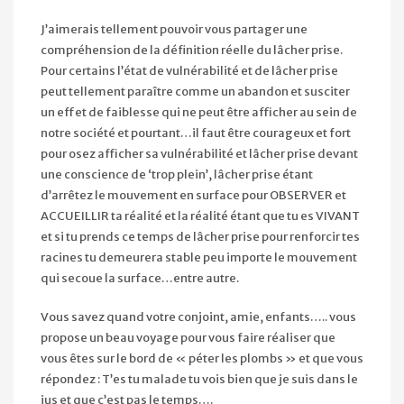
J’aimerais tellement pouvoir vous partager une
compréhension de la définition réelle du lâcher prise.
Pour certains l’état de vulnérabilité et de lâcher prise
peut tellement paraître comme un abandon et susciter
un effet de faiblesse qui ne peut être afficher au sein de
notre société et pourtant…il faut être courageux et fort
pour osez afficher sa vulnérabilité et lâcher prise devant
une conscience de ‘trop plein’, lâcher prise étant
d’arrêtez le mouvement en surface pour OBSERVER et
ACCUEILLIR ta réalité et la réalité étant que tu es VIVANT
et si tu prends ce temps de lâcher prise pour renforcir tes
racines tu demeurera stable peu importe le mouvement
qui secoue la surface…entre autre.
Vous savez quand votre conjoint, amie, enfants….. vous
propose un beau voyage pour vous faire réaliser que
vous êtes sur le bord de « péter les plombs » et que vous
répondez : T’es tu malade tu vois bien que je suis dans le
jus et que c’est pas le temps….