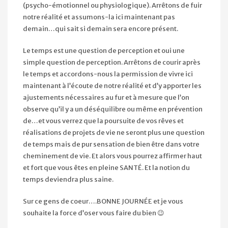
(psycho-émotionnel ou physiologique). Arrêtons de fuir
notre réalité et assumons-la ici maintenant pas
demain…qui sait si demain sera encore présent.
Le temps est une question de perception et oui une
simple question de perception. Arrêtons de courir après
le temps et accordons-nous la permission de vivre ici
maintenant à l’écoute de notre réalité et d’y apporter les
ajustements nécessaires au fur et à mesure que l’on
observe qu’il y a un déséquilibre ou même en prévention
de…et vous verrez que la poursuite de vos rêves et
réalisations de projets de vie ne seront plus une question
de temps mais de pur sensation de bien être dans votre
cheminement de vie. Et alors vous pourrez affirmer haut
et fort que vous êtes en pleine SANTÉ. Et la notion du
temps deviendra plus saine.
Sur ce gens de coeur….BONNE JOURNÉE et je vous
souhaite la force d’oser vous faire du bien 😉