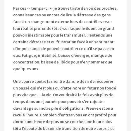
Par ces « temps-ci » je trouve triste de voir des proches,
connaissances ou encore de lire la détresse des gens
face à un changement externe hors de contrôle versus
leur réalité profonde (état) sur laquelle ils ont un grand
pouvoir inestimable pour le transmuter. J’entends une
certaine détresse et ou frustration face à un sentiment
d’impuissance de pouvoir contrôler ce qu’il se passe en
eux. Fatigue, irritabilité, baisse d’énergie, manque de
concentration, baisse de libido pour n’en nommer que
quelques uns.
Une course contre la montre dans le désir de récupérer
un passé qui n’est plus ou d’atteindre un futur non fondé
plus vite que ….la vie. On voudrait à la fois avoir plus de
temps dans une journée pour pouvoir s’en rajouter
davantage sur notre pile d’obligations. Preuve est on a
reculé l’heure. Combien d’entres vous en ont profité pour
dormir une heure de plus ou se coucher une heure plus
tôt à l’écoute du besoin de transition de notre corps à ce