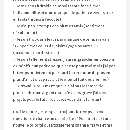
– Je me sens irritable et impuissante face à mon
indisponibilité et mon manque de patience envers mes
enfants (moins à l’écoute)
– Je n’ai pas le temps de voir mes amis (sentiment
d’isolement)
– Je suis trop dans le jus par manque de temps je vais
‘skipper’ mes cours de loisirs (yoga ou autre…) –
(accumulation de stress)
– Je suis tellement stressé, j’aurais grandement besoin
de m’offrir un petit quelque chose pour moi mais j’ai pas
le temps maintenant plus tard (on manque de plus en
plus d’air et d’espace…et le mental fait des siennes)
– je travaille tellement que je n’ai pas le temps de
profiter de mon argent mais c’est pas grave j’ai des
projets pour le futur (où serez vous dans le futur)
Bref le temps, le temps….toujours le temps… Une
question de chance ou de priorité ?? Pour moi c’est une
nouvelle priorité qui a totalement changé ma vie et ma