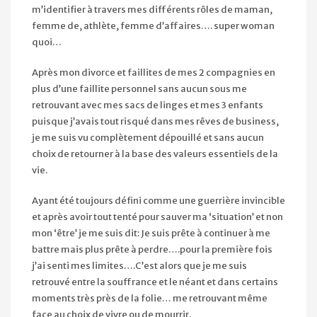
m’identifier à travers mes différents rôles de maman,
femme de, athlète, femme d’affaires…. super woman
quoi…
Après mon divorce et faillites de mes 2 compagnies en
plus d’une faillite personnel sans aucun sous me
retrouvant avec mes sacs de linges et mes 3 enfants
puisque j’avais tout risqué dans mes rêves de business,
je me suis vu complètement dépouillé et sans aucun
choix de retourner à la base des valeurs essentiels de la
vie.
Ayant été toujours défini comme une guerrière invincible
et après avoir tout tenté pour sauver ma ‘situation’ et non
mon ‘être’ je me suis dit: Je suis prête à continuer à me
battre mais plus prête à perdre….pour la première fois
j’ai senti mes limites….C’est alors que je me suis
retrouvé entre la souffrance et le néant et dans certains
moments très près de la folie… me retrouvant même
face au choix de vivre ou de mourrir.