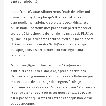
santé en globalité.
Toutefois il n’y a pas si longtemps j’étais de celles qui
vivaient à un rythme plus qu’effrené en affaires,
continuellement pleine de projets, avec 3 kids, …et ah
oui un mari… performance par dessus performance et
toujours à la recherche de rien de moins que du PLUS ce
qui incluait plus de temps pour peut être un jour prendre
du temps pour moi mais d’ici là j’avais pas le temps
puisque je devais performer pour mon ego et ma
réputation.
Dans la négligence de mon temps à toujours vouloir
contrôler chaque décision que je prenais certaines
décisions ont générées des dommages collatéraux pour
moi et autour de moi. Ai-je des regrets ? Puis-je
récupérer les pots cassés ? Ai-je abandonné ? Pour moi la
réponse est non pour toutes ces questions…. Le passé
est le passé ce qui a été fait est fait et oh que non je n’ai
pas abandonné.