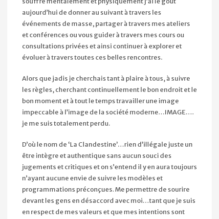
souffre mentalement et physiquement j’ai le goût
aujourd’hui de donner au suivant à travers les
événements de masse, partager à travers mes ateliers
et conférences ou vous guider à travers mes cours ou
consultations privées et ainsi continuer à explorer et
évoluer à travers toutes ces belles rencontres.
Alors que jadis je cherchais tant à plaire à tous, à suivre
les règles, cherchant continuellement le bon endroit et le
bon moment et à tout le temps travailler une image
impeccable à l’image de la société moderne…IMAGE….
je me suis totalement perdu.
D’où le nom de ‘La Clandestine’…rien d’illégale juste un
être intègre et authentique sans aucun souci des
jugements et critiques et on s’entend il y en aura toujours
n’ayant aucune envie de suivre les modèles et
programmations préconçues. Me permettre de sourire
devant les gens en désaccord avec moi…tant que je suis
en respect de mes valeurs et que mes intentions sont