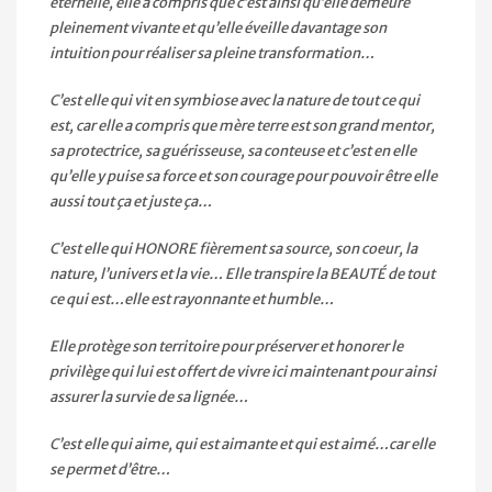
éternelle, elle a compris que c’est ainsi qu’elle demeure
pleinement vivante et qu’elle éveille davantage son
intuition pour réaliser sa pleine transformation…
C’est elle qui vit en symbiose avec la nature de tout ce qui
est, car elle a compris que mère terre est son grand mentor,
sa protectrice, sa guérisseuse, sa conteuse et c’est en elle
qu’elle y puise sa force et son courage pour pouvoir être elle
aussi tout ça et juste ça…
C’est elle qui HONORE fièrement sa source, son coeur, la
nature, l’univers et la vie… Elle transpire la BEAUTÉ de tout
ce qui est…elle est rayonnante et humble…
Elle protège son territoire pour préserver et honorer le
privilège qui lui est offert de vivre ici maintenant pour ainsi
assurer la survie de sa lignée…
C’est elle qui aime, qui est aimante et qui est aimé…car elle
se permet d’être…