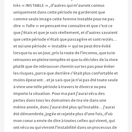
très « INSTABLE », d’autres qui m’auront connus
uniquement dans cette période ne garderont que
comme seule image cette femme instable pour ne pas
dire « folle » en pensant me connaitre et que c’est ce
que j’étais et que je suis réellement, et d’autres savaient
que cette période n’était que passagère et sont restés…
et oui une période « instable » qui ne peut être évité
lorsque tu as un jour, pris la route de l’inconnu, que tu te
retrouves en pleine tempête et que tu décides de la vivre
plutôt que de rebrousser chemin sur tes pas pour éviter
les risques, parce que derrière c’était plus confortable et
moins épeurant…et je sais que je n’ai pas été toute seule
à vivre une telle période à travers le divorce ou peu
importe la situation. Pour ma part j’aurai vécu des
pertes dans tous les domaines de ma vie dans une
même année, donc j’aurai été plus qu’instable… j’aurai
été démembrée, jugée et rejetée plus d’une fois, d’où
mon coeur a envie de dire à toutes celles qui vivent, qui
ont vécu ou qui vivront l’instabilité dans un processus de