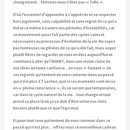
changement…femmes vous n’êtes pas « folle ».
D’où l’essentiel d’apprendre à s’apprécier et se respecter
hors jugement, sans culpabilité et sans regret de ce qui a
été et ce même à travers nos périodes d’instabilités, car
ce mouvement aussi fait partie des cycles sains et
nécessaires au processus d’évolution de la vie. Ne soyez
pas honteuses ou gênées de ce qui a été fait, mais soyez
plutôt fières de regarder où vous en êtes aujourd’hui et
continuez à aller de l’AVANT, dans une vision claire de
vos rêves en toute confiance…en vous « foutant » de
ces regards qui tentent de vous ramener dans un passé
qui n’est plus. ET sachez, que si ces moments sont vécus
en « pleine conscience », ils ne seront que temporaires,
car dans le cycle naturel de la vie…tout change et tout
prend sa place là où ça se doit d’être selon nos réels
besoins plutôt que ce que l’ego veut.
Et pour tout ceux qui tentent de vous ramener dans ce
passé qui n’est plus… offrez vous ce merveilleux cadeau