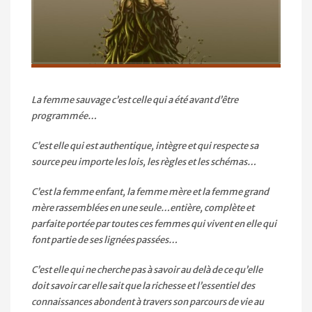
La femme sauvage c’est celle qui a été avant d’être
programmée…
C’est elle qui est authentique, intègre et qui respecte sa
source peu importe les lois, les règles et les schémas…
C’est la femme enfant, la femme mère et la femme grand
mère rassemblées en une seule…entière, complète et
parfaite portée par toutes ces femmes qui vivent en elle qui
font partie de ses lignées passées…
C’est elle qui ne cherche pas à savoir au delà de ce qu’ell
e
doit savoir car elle sait que la richesse et l’essentiel des
connaissances abondent à travers son parcours de vie au