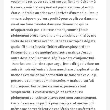
vouloir me retrouver seule et me purifier à « léviter » à
travers la méditation pendant près de 6 mois, dans un
état vulnérable au prise avec l’arrivée d’un manipulateur
« narcissique » qui en a profité pour se glisser dans ma
vie et me faire miroiter dans une dimension qui ne
m’appartenait pas. Heureusement, comme j’étais
pleinement présente dans la « conscience » j’ai pu me
sortir de ses griffes avant qu’il ne fasse trop de dégâts,
quoiqu’il aura réussi à s’initier ailleurs plus tard par
l’intermédiaire de quelqu’un d’autre mais ça c’est un
autre dossier qui est aussi réglé en date d’aujourd’hui.
Dans la transition de ce passage, je me dirigeais dans un
autre 6 mois où j’entrais dans une phase d’exp
loration du
monde externe en me permettant de faire des ce que je
perçevais comme des « nienseries » mais qui au fait
font aujourd’hui parties de mes expériences tout
simplement . Ces niaiseries, je les ai fait aussi
pleinement consciente et avec tout mon consentement.
Certains en auront profité pour me juger et me fuir voir
même me barrer de leur vie car j’étais dans un état très