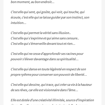
bon moment, au bon endroit…
C’est elle qui sent, qui goûte, qui voit, qui touche, qui
écoute, c’est elle qui se laisse guider par son instinct, son
intuition…
C’est elle qui permet la vérité sans illusion..
C’est elle qui s’exprime et qui aime sans censure..
C’est elle qui s’émerveille devant tout et rien…
C’est elle qui ne cesse d’approfondir ses racines pour
pouvoir s’élever davantage dans sa spiritualité…
C’est elle qui danse en toute légèreté en respect de son
propre rythme pour conserver son pouvoir de liberté…
C’est elle qui dessine, qui trace, qui créer sa vie à la hauteur
de ses rêves, car elle est visionnaire dans l’âme…
Elle est dotée d’une créativité illimitée, source d’inspiration