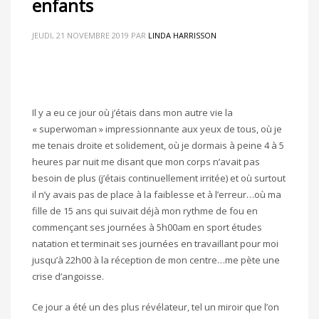
enfants
JEUDI, 21 NOVEMBRE 2019
PAR
LINDA HARRISSON
Il y a eu ce jour où j’étais dans mon autre vie la
« superwoman » impressionnante aux yeux de tous, où je
me tenais droite et solidement, où je dormais à peine 4 à 5
heures par nuit me disant que mon corps n’avait pas
besoin de plus (j’étais continuellement irritée) et où surtout
il n’y avais pas de place à la faiblesse et à l’erreur…où ma
fille de 15 ans qui suivait déjà mon rythme de fou en
commençant ses journées à 5h00am en sport études
natation et terminait ses journées en travaillant pour moi
jusqu’à 22h00 à la réception de mon centre…me pète une
crise d’angoisse.
Ce jour a été un des plus révélateur, tel un miroir que l’on