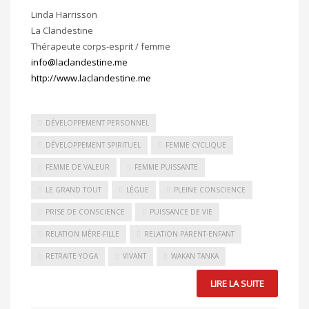
Linda Harrisson
La Clandestine
Thérapeute corps-esprit / femme
info@laclandestine.me
http://www.laclandestine.me
DÉVELOPPEMENT PERSONNEL
DÉVELOPPEMENT SPIRITUEL
FEMME CYCLIQUE
FEMME DE VALEUR
FEMME PUISSANTE
LE GRAND TOUT
LÈGUE
PLEINE CONSCIENCE
PRISE DE CONSCIENCE
PUISSANCE DE VIE
RELATION MÈRE-FILLE
RELATION PARENT-ENFANT
RETRAITE YOGA
VIVANT
WAKAN TANKA
LIRE LA SUITE