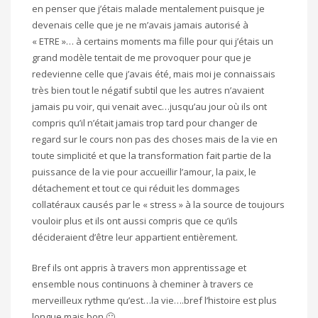
en penser que j’étais malade mentalement puisque je
devenais celle que je ne m’avais jamais autorisé à
« ETRE »… à certains moments ma fille pour qui j’étais un
grand modèle tentait de me provoquer pour que je
redevienne celle que j’avais été, mais moi je connaissais
très bien tout le négatif subtil que les autres n’avaient
jamais pu voir, qui venait avec…jusqu’au jour où ils ont
compris qu’il n’était jamais trop tard pour changer de
regard sur le cours non pas des choses mais de la vie en
toute simplicité et que la transformation fait partie de la
puissance de la vie pour accueillir l’amour, la paix, le
détachement et tout ce qui réduit les dommages
collatéraux causés par le « stress » à la source de toujours
vouloir plus et ils ont aussi compris que ce qu’ils
décideraient d’être leur appartient entièrement.
Bref ils ont appris à travers mon apprentissage et
ensemble nous continuons à cheminer à travers ce
merveilleux rythme qu’est…la vie….bref l’histoire est plus
longue mais bon
🙂
.