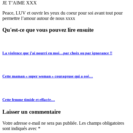
JE T’AIME XXX
Peace, LUV et ouvrir les yeux du coeur pour soi avant tout pour
permettre l’amour autour de nous xxxx
Qu'est-ce que vous pouvez lire ensuite
La violence que j’ai nourri en moi…par choix ou par ignorance !!
Cette maman « super woman » courageuse qui a osé…
Cette femme timide et effacée…
Laisser un commentaire
Votre adresse e-mail ne sera pas publiée.
Les champs obligatoires
sont indiqués avec
*