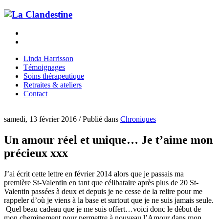
Linda Harrisson
Témoignages
Soins thérapeutique
Retraites & ateliers
Contact
samedi, 13 février 2016
/
Publié dans
Chroniques
Un amour réel et unique… Je t’aime mon
précieux xxx
J’ai écrit cette lettre en février 2014 alors que je passais ma
première St-Valentin en tant que célibataire après plus de 20 St-
Valentin passées à deux et depuis je ne cesse de la relire pour me
rappeler d’où je viens à la base et surtout que je ne suis jamais seule.
Quel beau cadeau que je me suis offert…voici donc le début de
mon cheminement pour permettre à nouveau l’Amour dans mon