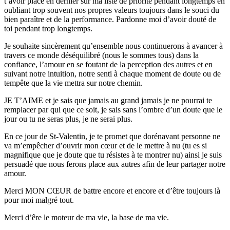
t’avoir placé en dernier sur ma liste de priorité pendant longtemps en
oubliant trop souvent nos propres valeurs toujours dans le souci du
bien paraître et de la performance. Pardonne moi d’avoir douté de
toi pendant trop longtemps.
Je souhaite sincèrement qu’ensemble nous continuerons à avancer à
travers ce monde déséquilibré (nous le sommes tous) dans la
confiance, l’amour en se foutant de la perception des autres et en
suivant notre intuition, notre senti à chaque moment de doute ou de
tempête que la vie mettra sur notre chemin.
JE T’AIME et je sais que jamais au grand jamais je ne pourrai te
remplacer par qui que ce soit, je sais sans l’ombre d’un doute que le
jour ou tu ne seras plus, je ne serai plus.
En ce jour de St-Valentin, je te promet que dorénavant personne ne
va m’empêcher d’ouvrir mon cœur et de le mettre à nu (tu es si
magnifique que je doute que tu résistes à te montrer nu) ainsi je suis
persuadé que nous ferons place aux autres afin de leur partager notre
amour.
Merci MON CŒUR de battre encore et encore et d’être toujours là
pour moi malgré tout.
Merci d’êre le moteur de ma vie, la base de ma vie.