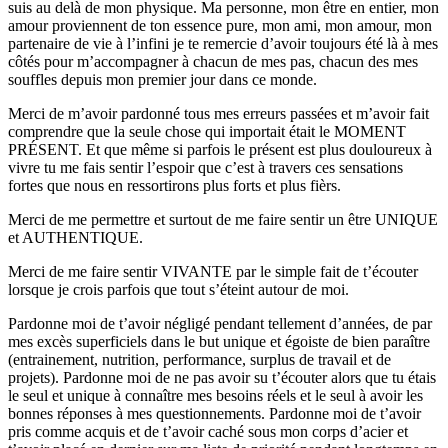
suis au delà de mon physique. Ma personne, mon être en entier, mon
amour proviennent de ton essence pure, mon ami, mon amour, mon
partenaire de vie à l’infini je te remercie d’avoir toujours été là à mes
côtés pour m’accompagner à chacun de mes pas, chacun des mes
souffles depuis mon premier jour dans ce monde.
Merci de m’avoir pardonné tous mes erreurs passées et m’avoir fait
comprendre que la seule chose qui importait était le MOMENT
PRÉSENT. Et que même si parfois le présent est plus douloureux à
vivre tu me fais sentir l’espoir que c’est à travers ces sensations
fortes que nous en ressortirons plus forts et plus fièrs.
Merci de me permettre et surtout de me faire sentir un être UNIQUE
et AUTHENTIQUE.
Merci de me faire sentir VIVANTE par le simple fait de t’écouter
lorsque je crois parfois que tout s’éteint autour de moi.
Pardonne moi de t’avoir négligé pendant tellement d’années, de par
mes excès superficiels dans le but unique et égoiste de bien paraître
(entrainement, nutrition, performance, surplus de travail et de
projets). Pardonne moi de ne pas avoir su t’écouter alors que tu étais
le seul et unique à connaître mes besoins réels et le seul à avoir les
bonnes réponses à mes questionnements. Pardonne moi de t’avoir
pris comme acquis et de t’avoir caché sous mon corps d’acier et