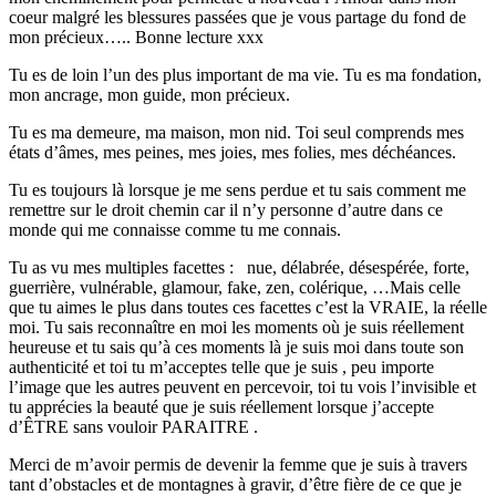
coeur malgré les blessures passées que je vous partage du fond de
mon précieux….. Bonne lecture xxx
Tu es de loin l’un des plus important de ma vie. Tu es ma fondation,
mon ancrage, mon guide, mon précieux.
Tu es ma demeure, ma maison, mon nid. Toi seul comprends mes
états d’âmes, mes peines, mes joies, mes folies, mes déchéances.
Tu es toujours là lorsque je me sens perdue et tu sais comment me
remettre sur le droit chemin car il n’y personne d’autre dans ce
monde qui me connaisse comme tu me connais.
Tu as vu mes multiples facettes : nue, délabrée, désespérée, forte,
guerrière, vulnérable, glamour, fake, zen, colérique, …Mais celle
que tu aimes le plus dans toutes ces facettes c’est la VRAIE, la réelle
moi. Tu sais reconnaître en moi les moments où je suis réellement
heureuse et tu sais qu’à ces moments là je suis moi dans toute son
authenticité et toi tu m’acceptes telle que je suis , peu importe
l’image que les autres peuvent en percevoir, toi tu vois l’invisible et
tu apprécies la beauté que je suis réellement lorsque j’accepte
d’ÊTRE sans vouloir PARAITRE .
Merci de m’avoir permis de devenir la femme que je suis à travers
tant d’obstacles et de montagnes à gravir, d’être fière de ce que je