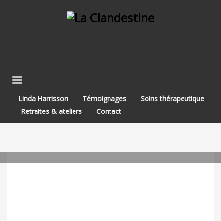
Linda Harrisson
Témoignages
Soins thérapeutique
Retraites & ateliers
Contact
VENDREDI, 03 FÉVRIER 2017
/
PUBLIÉ DANS
CHRONIQUES