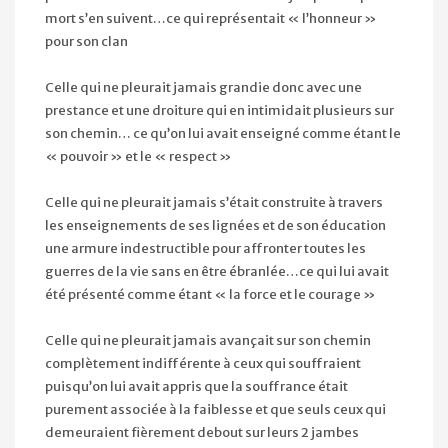
mort s’en suivent…ce qui représentait « l’honneur »
pour son clan
Celle qui ne pleurait jamais grandie donc avec une
prestance et une droiture qui en intimidait plusieurs sur
son chemin… ce qu’on lui avait enseigné comme étant le
« pouvoir » et le « respect »
Celle qui ne pleurait jamais s’était construite à travers
les enseignements de ses lignées et de son éducation
une armure indestructible pour affronter toutes les
guerres de la vie sans en être ébranlée…ce qui lui avait
été présenté comme étant « la force et le courage »
Celle qui ne pleurait jamais avançait sur son chemin
complètement indifférente à ceux qui souffraient
puisqu’on lui avait appris que la souffrance était
purement associée à la faiblesse et que seuls ceux qui
demeuraient fièrement debout sur leurs 2 jambes