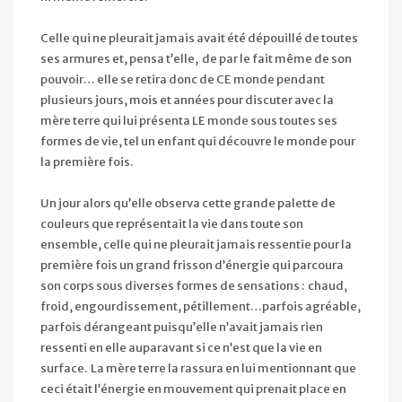
Celle qui ne pleurait jamais avait été dépouillé de toutes
ses armures et, pensa t’elle, de par le fait même de son
pouvoir… elle se retira donc de CE monde pendant
plusieurs jours, mois et années pour discuter avec la
mère terre qui lui présenta LE monde sous toutes ses
formes de vie, tel un enfant qui découvre le monde pour
la première fois.
Un jour alors qu’elle observa cette grande palette de
couleurs que représentait la vie dans toute son
ensemble, celle qui ne pleurait jamais ressentie pour la
première fois un grand frisson d’énergie qui parcoura
son corps sous diverses formes de sensations : chaud,
froid, engourdissement, pétillement…parfois agréable,
parfois dérangeant puisqu’elle n’avait jamais rien
ressenti en elle auparavant si ce n’est que la vie en
surface. La mère terre la rassura en lui mentionnant que
ceci était l’énergie en mouvement qui prenait place en