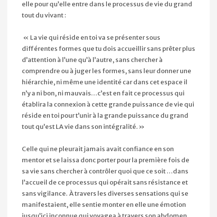
elle pour qu’elle entre dans le processus de vie du grand
tout du vivant :
« La vie qui réside en toi va se présenter sous
différentes formes que tu dois accueillir sans prêter plus
d’attention à l’une qu’à l’autre, sans chercher à
comprendre ou à juger les formes, sans leur donner une
hiérarchie, ni même une identité car dans cet espace il
n’y a ni bon, ni mauvais…c’est en fait ce processus qui
établira la connexion à cette grande puissance de vie qui
réside en toi pour t’unir à la grande puissance du grand
tout qu’est LA vie dans son intégralité. »
Celle qui ne pleurait jamais avait confiance en son
mentor et se laissa donc porter pour la première fois de
sa vie sans chercher à contrôler quoi que ce soit …dans
l’accueil de ce processus qui opérait sans résistance et
sans vigilance. À travers les diverses sensations qui se
manifestaient, elle sentie monter en elle une émotion
jusqu’ici inconnue qui voyagea à travers son abdomen