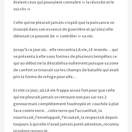
étaient ceux qui pouvaient connaitre « la réussite et le
succès »
Celle qui ne pleurait jamais croyait que la puissance se
trouvait dans son essence de guerrière et qu’ainsi elle
détenait ce pouvoir de « contrôler » sa vie.
Jusqu’à ce jour où…elle rencontra LA vie, LE monde… qui
se présenta à elle sous formes de plusieurs tempêtes ce
qui au début ne la déstabilisa nullement puisque sa zone
de confort se trouvait sur les champs de bataille qui avait
pris la forme de refuge pour elle…
Et vint ce jour, où LA vie frappa assez fort pour que celle
qui ne pleurait jamais se retrouve non pas sur ses 2
genoux mais complétement foudroyée et couchée à plat
face contre terre…cette terre qui l’accueillait, la
nourrissait, l’enveloppait, l’écoutait, la respectait depuis
toujours à qui elle n’avait jamais porté attention, reconnu
ni même remercié.