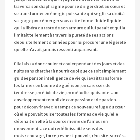
traversa son diaphragme pour se diriger droit au cœur et
se transformer en énergie puissante qui se glissa droit à
sa gorge pour émerger sous cette forme fluide liquide
qui la libéra du reste de son armure qui lui pesait et qui la
limitait tellement à travers la pureté de ses actions
depuis tellement d’années pour lui procurer une légèreté
qu’elle n’avait jamais ressenti auparavant.
Elle laissa donc couler et couler pendant des jours et des
nuits sans chercher à nourrir quoi que ce soit simplement
guidée par son intelligence de vie qui avait transformé
les larmes en baume de guérison, en caresses de
tendresse, en élixir de vie, en mélodie apaisante…un
enveloppement rempli de compassion et de pardon…
pour découvrir avec le temps ce nouveau refuge du cœur
où elle pouvait puiser toutes les formes de vie qu’elle
détenait en elle à la source même de l’amour en
mouvement…ce qui redéfinissait le sens des
mots : courage, force, respect, pouvoir, réussite, succès..