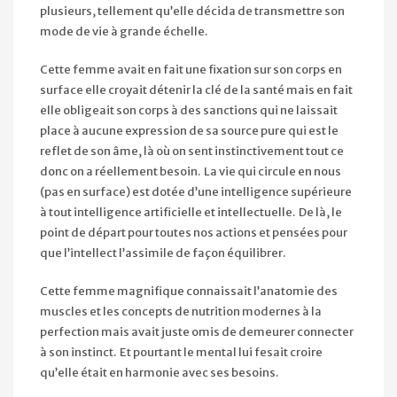
plusieurs, tellement qu’elle décida de transmettre son
mode de vie à grande échelle.
Cette femme avait en fait une fixation sur son corps en
surface elle croyait détenir la clé de la santé mais en fait
elle obligeait son corps à des sanctions qui ne laissait
place à aucune expression de sa source pure qui est le
reflet de son âme, là où on sent instinctivement tout ce
donc on a réellement besoin. La vie qui circule en nous
(pas en surface) est dotée d’une intelligence supérieure
à tout intelligence artificielle et intellectuelle. De là, le
point de départ pour toutes nos actions et pensées pour
que l’intellect l’assimile de façon équilibrer.
Cette femme magnifique connaissait l’anatomie des
muscles et les concepts de nutrition modernes à la
perfection mais avait juste omis de demeurer connecter
à son instinct. Et pourtant le mental lui fesait croire
qu’elle était en harmonie avec ses besoins.