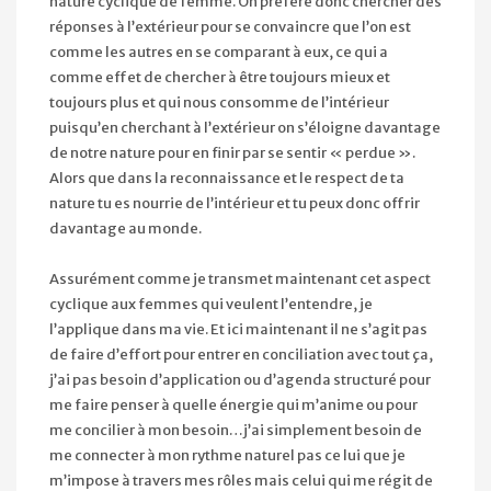
nature cyclique de femme. On préfère donc chercher des
réponses à l’extérieur pour se convaincre que l’on est
comme les autres en se comparant à eux, ce qui a
comme effet de chercher à être toujours mieux et
toujours plus et qui nous consomme de l’intérieur
puisqu’en cherchant à l’extérieur on s’éloigne davantage
de notre nature pour en finir par se sentir « perdue ».
Alors que dans la reconnaissance et le respect de ta
nature tu es nourrie de l’intérieur et tu peux donc offrir
davantage au monde.
Assurément comme je transmet maintenant cet aspect
cyclique aux femmes qui veulent l’entendre, je
l’applique dans ma vie. Et ici maintenant il ne s’agit pas
de faire d’effort pour entrer en conciliation avec tout ça,
j’ai pas besoin d’application ou d’agenda structuré pour
me faire penser à quelle énergie qui m’anime ou pour
me concilier à mon besoin…j’ai simplement besoin de
me connecter à mon rythme naturel pas ce lui que je
m’impose à travers mes rôles mais celui qui me régit de