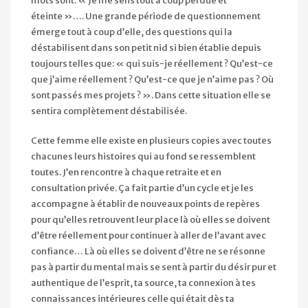
mots sont: « Je me sens tout à coup perdue et
éteinte »…. Une grande période de questionnement
émerge tout à coup d’elle, des questions qui la
déstabilisent dans son petit nid si bien établie depuis
toujours telles que: « qui suis-je réellement ? Qu’est-ce
que j’aime réellement ? Qu’est-ce que je n’aime pas ? Où
sont passés mes projets ? ». Dans cette situation elle se
sentira complètement déstabilisée.
Cette femme elle existe en plusieurs copies avec toutes
chacunes leurs histoires qui au fond se ressemblent
toutes. J’en rencontre à chaque retraite et en
consultation privée. Ça fait partie d’un cycle et je les
accompagne à établir de nouveaux points de repères
pour qu’elles retrouvent leur place là où elles se doivent
d’être réellement pour continuer à aller de l’avant avec
confiance… Là où elles se doivent d’être ne se résonne
pas à partir du mental mais se sent à partir du désir pur et
authentique de l’esprit, ta source, ta connexion à tes
connaissances intérieures celle qui était dès ta