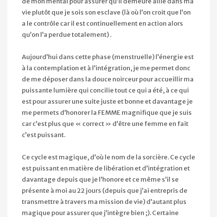
de mon mental pour assurer qu’il demeure allié dans ma
vie plutôt que je sois son esclave (là où l’on croit que l’on
a le contrôle car il est continuellement en action alors
qu’on l’a perdue totalement) .
Aujourd’hui dans cette phase (menstruelle) l’énergie est
à la contemplation et à l’intégration, je me permet donc
de me déposer dans la douce noirceur pour accueillir ma
puissante lumière qui concilie tout ce qui a été, à ce qui
est pour assurer une suite juste et bonne et davantage je
me permets d’honorer la FEMME magnifique que je suis
car c’est plus que « correct » d’être une femme en fait
c’est puissant.
Ce cycle est magique, d’où le nom de la sorcière. Ce cycle
est puissant en matière de libération et d’intégration et
davantage depuis que je l’honore et ce même s’il se
présente à moi au 22 jours (depuis que j’ai entrepris de
transmettre à travers ma mission de vie) d’autant plus
magique pour assurer que j’intègre bien ;). Certaine