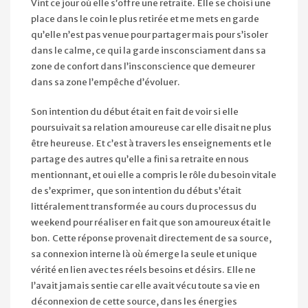
Vint ce jour où elle s’offre une retraite. Elle se choisi une
place dans le coin le plus retirée et me mets en garde
qu’elle n’est pas venue pour partager mais pour s’isoler
dans le calme, ce qui la garde insconsciament dans sa
zone de confort dans l’insconscience que demeurer
dans sa zone l’empêche d’évoluer.
Son intention du début était en fait de voir si elle
poursuivait sa relation amoureuse car elle disait ne plus
être heureuse. Et c’est à travers les enseignements et le
partage des autres qu’elle a fini sa retraite en nous
mentionnant, et oui elle a compris le rôle du besoin vitale
de s’exprimer, que son intention du début s’était
littéralement transformée au cours du processus du
weekend pour réaliser en fait que son amoureux était le
bon. Cette réponse provenait directement de sa source,
sa connexion interne là où émerge la seule et unique
vérité en lien avec tes réels besoins et désirs. Elle ne
l’avait jamais sentie car elle avait vécu toute sa vie en
déconnexion de cette source, dans les énergies