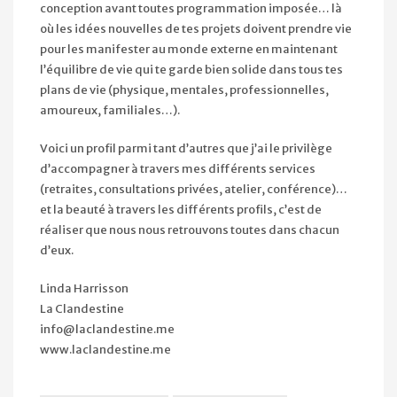
conception avant toutes programmation imposée… là
où les idées nouvelles de tes projets doivent prendre vie
pour les manifester au monde externe en maintenant
l’équilibre de vie qui te garde bien solide dans tous tes
plans de vie (physique, mentales, professionnelles,
amoureux, familiales…).
Voici un profil parmi tant d’autres que j’ai le privilège
d’accompagner à travers mes différents services
(retraites, consultations privées, atelier, conférence)…
et la beauté à travers les différents profils, c’est de
réaliser que nous nous retrouvons toutes dans chacun
d’eux.
Linda Harrisson
La Clandestine
info@laclandestine.me
www.laclandestine.me