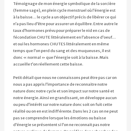
Témoignage de mon énergie symbolique de la sorcière
(femme sage), en plein cycle menstruel où l’énergie est
à la baisse… le cycle a un objectif précis de libérer ce qui
n’a pas lieu d’être pour assurer un équilibre. Entre autre le
taux d’hormones prévu pour préparer le nid en cas de
fécondation CHUTE littéralement en l’absence d’oeuf…
et oui les hormones CHUTES littéralement en même
temps que l’on perd du sang et des muqueuses, il est
donc « normal » que l’énergie soit à la baisse. Mais
accueille t’on réellement cette baisse.
Petit détail que nous ne connaissons peut être pas car on
nous a pas appris l’importance de reconnaitre notre
nature donc notre cycle et son impact sur notre santé et
notre énergie. Ainsi en grandissant, on développe aucun
ou peu d’intérêt sur notre nature donc soit on fuit cette
réalité ou on en est indifférente. Dans les 2 cas on ne peut
pas se comprendre lorsque les émotions ou baisse
d’énergie se présentent si l’on ne reconnait pas notre