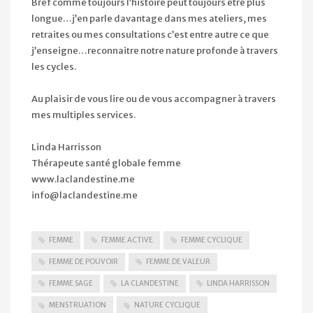
Bref comme toujours l’histoire peut toujours être plus
longue…j’en parle davantage dans mes ateliers, mes
retraites ou mes consultations c’est entre autre ce que
j’enseigne…reconnaitre notre nature profonde à travers
les cycles.
Au plaisir de vous lire ou de vous accompagner à travers
mes multiples services.
Linda Harrisson
Thérapeute santé globale femme
www.laclandestine.me
info@laclandestine.me
FEMME
FEMME ACTIVE
FEMME CYCLIQUE
FEMME DE POUVOIR
FEMME DE VALEUR
FEMME SAGE
LA CLANDESTINE
LINDA HARRISSON
MENSTRUATION
NATURE CYCLIQUE