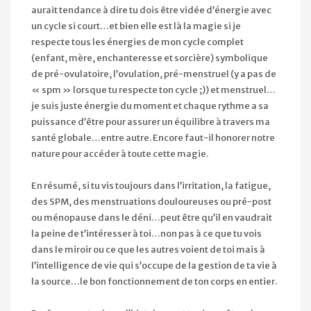
aurait tendance à dire tu dois être vidée d’énergie avec
un cycle si court…et bien elle est là la magie si je
respecte tous les énergies de mon cycle complet
(enfant, mère, enchanteresse et sorcière) symbolique
de pré-ovulatoire, l’ovulation, pré-menstruel (y a pas de
« spm » lorsque tu respecte ton cycle ;)) et menstruel…
je suis juste énergie du moment et chaque rythme a sa
puissance d’être pour assurer un équilibre à travers ma
santé globale…entre autre. Encore faut-il honorer notre
nature pour accéder à toute cette magie.
En résumé, si tu vis toujours dans l’irritation, la fatigue,
des SPM, des menstruations douloureuses ou pré-post
ou ménopause dans le déni…peut être qu’il en vaudrait
la peine de t’intéresser à toi…non pas à ce que tu vois
dans le miroir ou ce que les autres voient de toi mais à
l’intelligence de vie qui s’occupe de la gestion de ta vie à
la source…le bon fonctionnement de ton corps en entier.