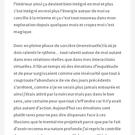
l’intérieur ainsi ça devient bien intégré en moi et plus
c’est intégré en moi plus l’énergie autour de moi se
concilie à la mienne et ça c’est tout nouveau dans mon
exploration depuis quelques mois et croyez moi c’est
magique.
Donc en pleine phase de sorcière (menstruelle) là où je
dois ralentir le rythme… tout ralenti autour de moi autant
dans mes relations réelles que dans mes interactions
virtuelles. Il fût un temps où des émotions d’inquiétude
et de peur surgissaient comme une insécurité que tout à
coup toute l’abondance de vie des jours précédents
s’arrêtent, comme si je ne serais plus jamais entourée et
ainsi j’étais attiré par la noirceur mais pas dans le bon
sens, une certaine peur que tout s’effondre car il n’y avait
plus autant d’action. Aujourd’hui ces émotions sont
plutôt rares pour ne pas dire disparues face à ces
illusions que le mental me projettait parce que par le fait
d’avoir reconnu ma nature profonde j’ai repris le contrôle