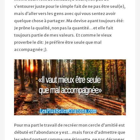
s’entourer juste pour le simple fait de ne pas être seul(e),
mais d’aller vers les gens avec qui vous sentez avoir
quelque chose à partager. Ma devise ayant toujours été:
Je prône la qualité, non pas la quantité…et elle fait
toujours partie de mes valeurs. Et comme le vieux
proverbe le dit: Je préfère être seule que mal
accompagnée ;).
Pour ma part le travail de recréer mon cercle d’amitié est
débuté et l’abondance y est…mais force d’admettre que
les wknd portent comme une étiquette, ne pas déranger,