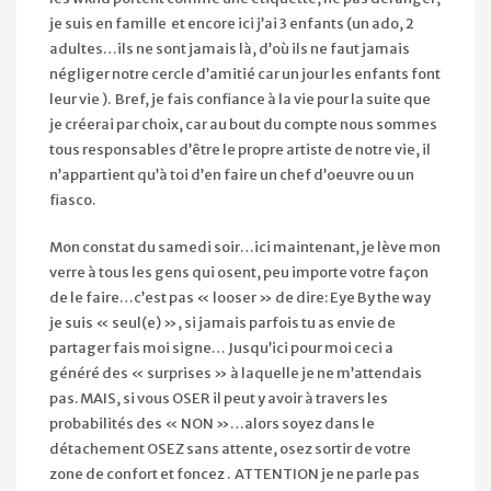
je suis en famille
et encore ici j’ai 3 enfants (un ado, 2
adultes…ils ne sont jamais là, d’où ils ne faut jamais
négliger notre cercle d’amitié car un jour les enfants font
leur vie ). Bref, je fais confiance à la vie pour la suite que
je créerai par choix, car au bout du compte nous sommes
tous responsables d’être le propre artiste de notre vie, il
n’appartient qu’à toi d’en faire un chef d’oeuvre ou un
fiasco.
Mon constat du samedi soir…ici maintenant, je lève mon
verre à tous les gens qui osent, peu importe votre façon
de le faire…c’est pas « looser » de dire: Eye By the way
je suis « seul(e) », si jamais parfois tu as envie de
partager fais moi signe… Jusqu’ici pour moi ceci a
généré des « surprises » à laquelle je ne m’attendais
pas. MAIS, si vous OSER il peut y avoir à travers les
probabilités des « NON »…alors soyez dans le
détachement OSEZ sans attente, osez sortir de votre
zone de confort et foncez
. ATTENTION je ne parle pas