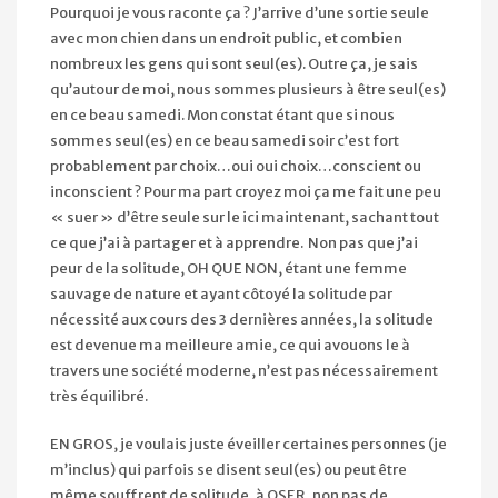
Pourquoi je vous raconte ça ? J’arrive d’une sortie seule
avec mon chien dans un endroit public, et combien
nombreux les gens qui sont seul(es). Outre ça, je sais
qu’autour de moi, nous sommes plusieurs à être seul(es)
en ce beau samedi. Mon constat étant que si nous
sommes seul(es) en ce beau samedi soir c’est fort
probablement par choix…oui oui choix…conscient ou
inconscient ? Pour ma part croyez moi ça me fait une peu
« suer » d’être seule sur le ici maintenant, sachant tout
ce que j’ai à partager et à apprendre. Non pas que j’ai
peur de la solitude, OH QUE NON, étant une femme
sauvage de nature et ayant côtoyé la solitude par
nécessité aux cours des 3 dernières années, la solitude
est devenue ma meilleure amie, ce qui avouons le à
travers une société moderne, n’est pas nécessairement
très équilibré.
EN GROS, je voulais juste éveiller certaines personnes (je
m’inclus) qui parfois se disent seul(es) ou peut être
même souffrent de solitude, à OSER, non pas de