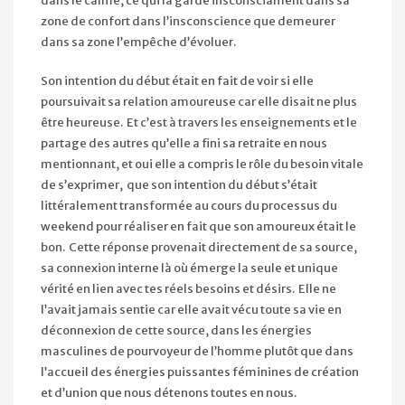
dans le calme, ce qui la garde insconsciament dans sa
zone de confort dans l’insconscience que demeurer
dans sa zone l’empêche d’évoluer.
Son intention du début était en fait de voir si elle
poursuivait sa relation amoureuse car elle disait ne plus
être heureuse. Et c’est à travers les enseignements et le
partage des autres qu’elle a fini sa retraite en nous
mentionnant, et oui elle a compris le rôle du besoin vitale
de s’exprimer, que son intention du début s’était
littéralement transformée au cours du processus du
weekend pour réaliser en fait que son amoureux était le
bon. Cette réponse provenait directement de sa source,
sa connexion interne là où émerge la seule et unique
vérité en lien avec tes réels besoins et désirs. Elle ne
l’avait jamais sentie car elle avait vécu toute sa vie en
déconnexion de cette source, dans les énergies
masculines de pourvoyeur de l’homme plutôt que dans
l’accueil des énergies puissantes féminines de création
et d’union que nous détenons toutes en nous.