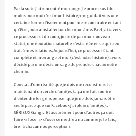
Par la suite j’ai rencontré mon ange, le processus (du
moins pour moi c’est mon histoire) me guidait vers une
certaine forme d’isolement pour me reconstruire en tant
qu’être, pour ainsi aller toucher mon âme. Bref, à travers
ce processus et du coup, juste de par mon nouveau
statut, une épuration naturelle s’est créée en ce qui a eu
trait à mes relations. Aujourd’hui, ce processus étant
complété et mon ange et moi (c’est notre histoire) avons
décidé par une décision sage de prendre chacun notre
chemin.
Constat d’une réalité que je dois me reconstruire ici
maintenant un cercle d’ami(es)…ça me fait sourire
d’entendre les gens penser que je ne dois jamais être
seule parce que sur Facebook j’ai plein d’ami(es)…
SÉRIEUX Gang… Et assurément pour d’autres ça doit
faire « loser » d’oser se mettre à nu comme je le fais,
bref à chacun nos perceptions
.