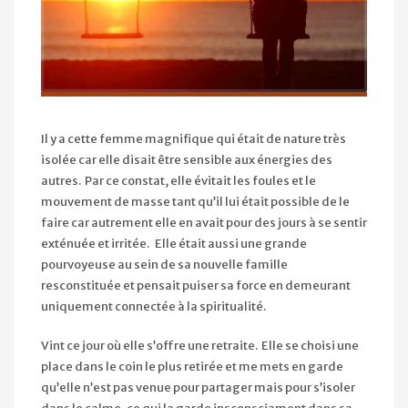
Il y a cette femme magnifique qui était de nature très
isolée car elle disait être sensible aux énergies des
autres. Par ce constat, elle évitait les foules et le
mouvement de masse tant qu’il lui était possible de le
faire car autrement elle en avait pour des jours à se sentir
exténuée et irritée. Elle était aussi une grande
pourvoyeuse au sein de sa nouvelle famille
resconstituée et pensait puiser sa force en demeurant
uniquement connectée à la spiritualité.
Vint ce jour où elle s’offre une retraite. Elle se choisi une
place dans le coin le plus retirée et me mets en garde
qu’elle n’est pas venue pour partager mais pour s’isoler